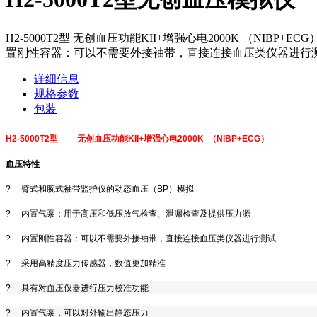
H2-5000T2型 无创血压功能KII+增强心电2000K （N
置刚性容器：可以不需要外接袖带，直接连接血压类仪器进行测
详细信息
规格参数
包装
H2-5000T2型
无创血压功能KII
+
增强心电2000K
（
NIBP+ECG
）
血压特性
?
臂式和腕式袖带监护仪的动态血压（
BP
）模拟
?
内置气泵：用于高压和低压放气检查、泄漏检查及提供压力源
?
内置刚性容器：可以不需要外接袖带，直接连接血压类仪器进行测试
?
采用高精度压力传感器，数值更加精准
?
具有对血压仪器进行压力校准功能
?
内置气泵，可以对外输出静态压力