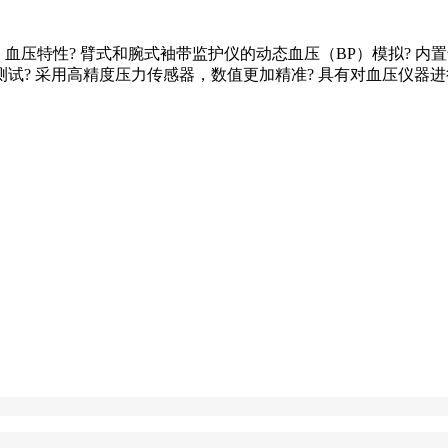
IBP+ECG）血压特性? 臂式和腕式袖带监护仪的动态血压（BP）模
试? 采用高精度压力传感器，数值更加精准? 具有对血压仪器进