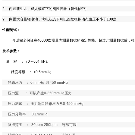
?
内置新生儿，成人模式下的刚性容器（替代袖带）
?
内置大容量锂电池，满电状态下可以连续模拟动态血压不小于
100
次
性能测试：
可以完全保证在
40000
次测量内测量数据的稳定性能。超过此测量数据后，模
技术参数：
量
程
：（
0
～
60
）
kPa
精度等级
： ±
0.5mmHg
静态压力
：
0 mmHg
到
45
0 mmHg
压力源
： 可以产生
0-350mmHg
压力
压力测试
： 压力端口静态压力从
0-450mmHg
压力分辨率
：
0.1mmHg
脉搏范围
：
30bpm-250bpm
连续可调