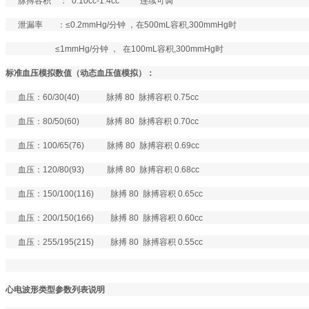
脉搏容积
：
0.10cc-1.4cc
连续可调
泄漏率
：≤
0.2mmHg/
分钟 ，在
500mL
容积
,300mmHg
时
≤
1mmHg/
分钟 ，
在
100mL
容积
,300mmHg
时
标准血压模拟数值（动态血压值模拟）：
血压：
60/30(40)
脉搏
80
脉搏容积
0.75cc
血压：
80/50(60)
脉搏
80
脉搏容积
0.70cc
血压：
100/65(76)
脉搏
80
脉搏容积
0.69cc
血压：
120/80(93)
脉搏
80
脉搏容积
0.68cc
血压：
150/100(116)
脉搏
80
脉搏容积
0.65cc
血压：
200/150(166)
脉搏
80
脉搏容积
0.60cc
血压：
255/195(215)
脉搏
80
脉搏容积
0.55cc
心电波形类型参数列表说明