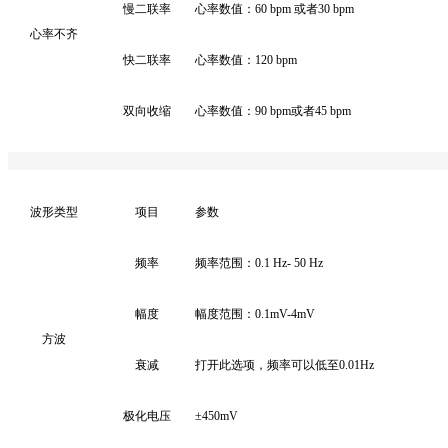
慢二联率
心率数值：
60 bpm
或者
30 bpm
心率不齐
快二联率
心率数值：
120 bpm
双向收缩
心率数值：
90 bpm
或者
45 bpm
波形类型
项目
参数
频率
频率范围：
0.1 Hz- 50 Hz
幅度
幅度范围：
0.1mV-4mV
方波
衰减
打开此选项，频率可以低至
0.01Hz
极化电压
±
450mV