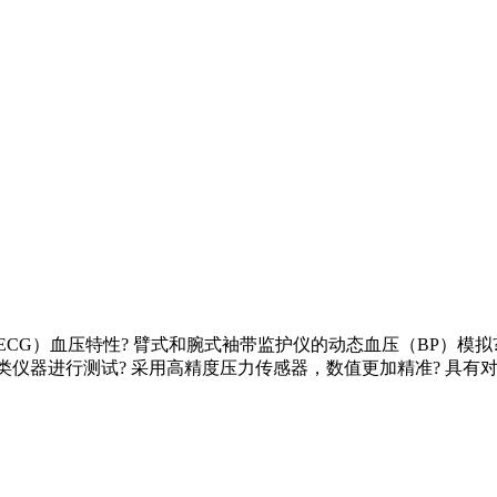
 （NIBP+ECG）血压特性? 臂式和腕式袖带监护仪的动态血压（B
类仪器进行测试? 采用高精度压力传感器，数值更加精准? 具有