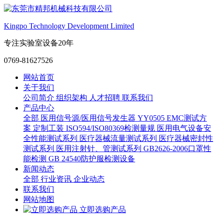
Kingpo Technology Development Limited
专注实验室设备20年
0769-81627526
网站首页
关于我们
公司简介
组织架构
人才招聘
联系我们
产品中心
全部
医用信号源/医用信号发生器
YY0505 EMC测试方
案
定制工装
ISO594/ISO80369检测量规
医用电气设备安
全性能测试系列
医疗器械流量测试系列
医疗器械密封性
测试系列
医用注射针、管测试系列
GB2626-2006口罩性
能检测
GB 24540防护服检测设备
新闻动态
全部
行业资讯
企业动态
联系我们
网站地图
立即选购产品