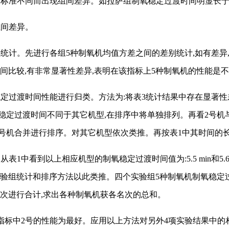
为判定标准不同而出现组间差异。如拉萨组制氧稳定过渡时间明显长
组间差异。
差统计。先进行各组5种制氧机均值方差之间的差别统计,如有差异
间比较,有非常显著性差异,表明在该指标上5种制氧机的性能是不
稳定过渡时间性能进行归类。方法为:将表3统计结果中存在显著性
稳定过渡时间不同于其它机型,在排序中将单独排列。再看2号机与
5号机合并进行排序。对其它机型依次类推。再按表1中其时间的
中看到以上相应机型的制氧稳定过渡时间值为:5.5 min和5.67 min;7
号。其它实验组统计和排序方法以此类推。四个实验组5种制氧机制氧稳
次进行合计,求出各种制氧机获各名次的总和。
该指标中2号的性能为最好。应用以上方法对另外4项实验结果中的