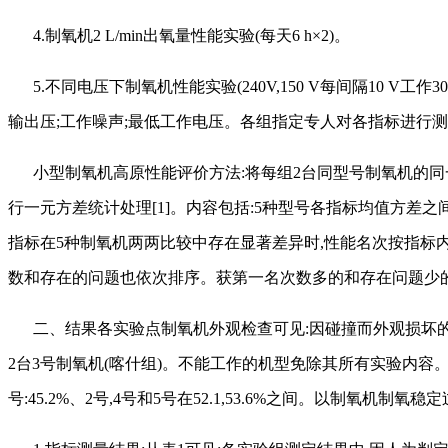
4.制氧机2 L/min出氧量性能实验(每天6 h×2)。
5.不同电压下制氧机性能实验(240V,150 V每间隔10 V
输出压;工作噪声;最低工作电压。各组指定专人对各指标进行测
小型制氧机高原性能评价方法
:将每组2台同型号制氧机的
行一元方差统计处理[1]。内容包括:5种型号各指标均值方差之
指标在5种制氧机两两比较中存在显著差异时,性能名次按指标
数和存在的问题也依次排序。获第一名次数多的和存在问题少
二、结果各实验点制氧机外观检查可见
:因碰撞而外观损坏
2台3号制氧机(喀什组)。不能工作的机型免除其所有实验内容。喀什
号:45.2%、2号,4号和5号在52.1,53.6%之间。以制氧机制