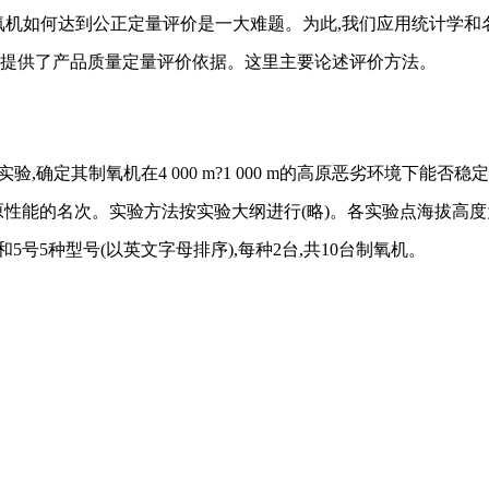
氧机如何达到公正定量评价是一大难题。为此,我们应用统计学和
作提供了产品质量定量评价依据。这里主要论述评价方法。
验,确定其制氧机在4 000 m?1 000 m的高原恶劣环境下
次。实验方法按实验大纲进行(略)。各实验点海拔高度为:西藏拉萨:3 7
、4号和5号5种型号(以英文字母排序),每种2台,共10台制氧机。