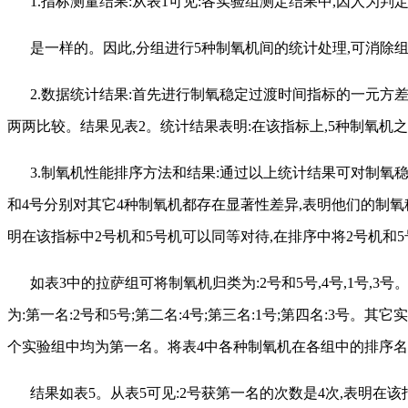
1.指标测量结果:从表1可见:各实验组测定结果中,因人
是一样的。因此
,分组进行5种制氧机间的统计处理,可消除
2.数据统计结果:首先进行制氧稳定过渡时间指标的一元方
两两比较。结果见表2。统计结果表明:在该指标上,5种制氧机之
3.制氧机性能排序方法和结果:通过以上统计结果可对制氧
和4号分别对其它4种制氧机都存在显著性差异,表明他们的制氧
明在该指标中2号机和5号机可以同等对待,在排序中将2号机和
如表
3中的拉萨组可将制氧机归类为:2号和5号,4号,1号,3号。从表1
为:第一名:2号和5号;第二名:4号;第三名:1号;第四名:3
个实验组中均为第一名。将表4中各种制氧机在各组中的排序名
结果如表
5。从表5可见:2号获第一名的次数是4次,表明在