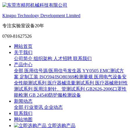
Kingpo Technology Development Limited
专注实验室设备20年
0769-81627526
网站首页
关于我们
公司简介
组织架构
人才招聘
联系我们
产品中心
全部
医用信号源/医用信号发生器
YY0505 EMC测试方
案
定制工装
ISO594/ISO80369检测量规
医用电气设备安
全性能测试系列
医疗器械流量测试系列
医疗器械密封性
测试系列
医用注射针、管测试系列
GB2626-2006口罩性
能检测
GB 24540防护服检测设备
新闻动态
全部
行业资讯
企业动态
联系我们
网站地图
立即选购产品