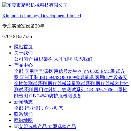
Kingpo Technology Development Limited
专注实验室设备20年
0769-81627526
网站首页
关于我们
公司简介
组织架构
人才招聘
联系我们
产品中心
全部
医用信号源/医用信号发生器
YY0505 EMC测试方
案
定制工装
ISO594/ISO80369检测量规
医用电气设备安
全性能测试系列
医疗器械流量测试系列
医疗器械密封性
测试系列
医用注射针、管测试系列
GB2626-2006口罩性
能检测
GB 24540防护服检测设备
新闻动态
全部
行业资讯
企业动态
联系我们
网站地图
立即选购产品