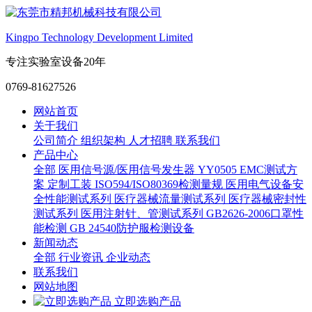
Kingpo Technology Development Limited
专注实验室设备20年
0769-81627526
网站首页
关于我们
公司简介
组织架构
人才招聘
联系我们
产品中心
全部
医用信号源/医用信号发生器
YY0505 EMC测试方
案
定制工装
ISO594/ISO80369检测量规
医用电气设备安
全性能测试系列
医疗器械流量测试系列
医疗器械密封性
测试系列
医用注射针、管测试系列
GB2626-2006口罩性
能检测
GB 24540防护服检测设备
新闻动态
全部
行业资讯
企业动态
联系我们
网站地图
立即选购产品