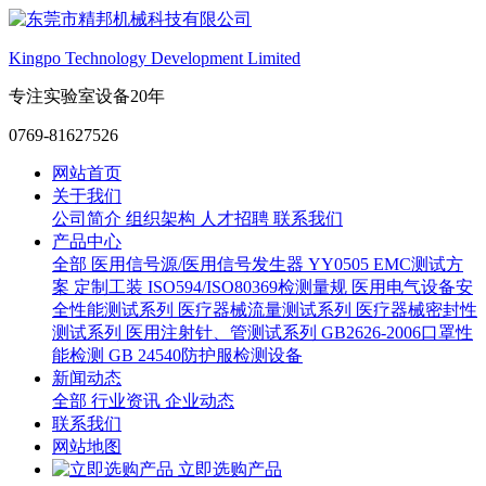
Kingpo Technology Development Limited
专注实验室设备20年
0769-81627526
网站首页
关于我们
公司简介
组织架构
人才招聘
联系我们
产品中心
全部
医用信号源/医用信号发生器
YY0505 EMC测试方
案
定制工装
ISO594/ISO80369检测量规
医用电气设备安
全性能测试系列
医疗器械流量测试系列
医疗器械密封性
测试系列
医用注射针、管测试系列
GB2626-2006口罩性
能检测
GB 24540防护服检测设备
新闻动态
全部
行业资讯
企业动态
联系我们
网站地图
立即选购产品