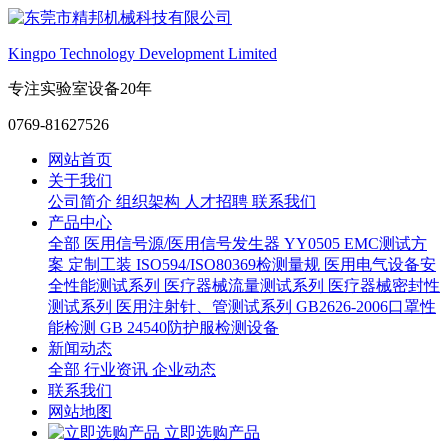
Kingpo Technology Development Limited
专注实验室设备20年
0769-81627526
网站首页
关于我们
公司简介
组织架构
人才招聘
联系我们
产品中心
全部
医用信号源/医用信号发生器
YY0505 EMC测试方
案
定制工装
ISO594/ISO80369检测量规
医用电气设备安
全性能测试系列
医疗器械流量测试系列
医疗器械密封性
测试系列
医用注射针、管测试系列
GB2626-2006口罩性
能检测
GB 24540防护服检测设备
新闻动态
全部
行业资讯
企业动态
联系我们
网站地图
立即选购产品