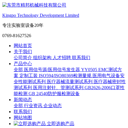
Kingpo Technology Development Limited
专注实验室设备20年
0769-81627526
网站首页
关于我们
公司简介
组织架构
人才招聘
联系我们
产品中心
全部
医用信号源/医用信号发生器
YY0505 EMC测试方
案
定制工装
ISO594/ISO80369检测量规
医用电气设备安
全性能测试系列
医疗器械流量测试系列
医疗器械密封性
测试系列
医用注射针、管测试系列
GB2626-2006口罩性
能检测
GB 24540防护服检测设备
新闻动态
全部
行业资讯
企业动态
联系我们
网站地图
立即选购产品