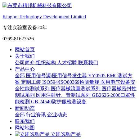
Kingpo Technology Development Limited
专注实验室设备20年
0769-81627526
网站首页
关于我们
公司简介
组织架构
人才招聘
联系我们
产品中心
全部
医用信号源/医用信号发生器
YY0505 EMC测试方
案
定制工装
ISO594/ISO80369检测量规
医用电气设备安
全性能测试系列
医疗器械流量测试系列
医疗器械密封性
测试系列
医用注射针、管测试系列
GB2626-2006口罩性
能检测
GB 24540防护服检测设备
新闻动态
全部
行业资讯
企业动态
联系我们
网站地图
立即选购产品