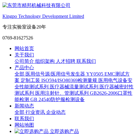
Kingpo Technology Development Limited
专注实验室设备20年
0769-81627526
网站首页
关于我们
公司简介
组织架构
人才招聘
联系我们
产品中心
全部
医用信号源/医用信号发生器
YY0505 EMC测试方
案
定制工装
ISO594/ISO80369检测量规
医用电气设备安
全性能测试系列
医疗器械流量测试系列
医疗器械密封性
测试系列
医用注射针、管测试系列
GB2626-2006口罩性
能检测
GB 24540防护服检测设备
新闻动态
全部
行业资讯
企业动态
联系我们
网站地图
立即选购产品