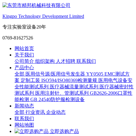
Kingpo Technology Development Limited
专注实验室设备20年
0769-81627526
网站首页
关于我们
公司简介
组织架构
人才招聘
联系我们
产品中心
全部
医用信号源/医用信号发生器
YY0505 EMC测试方
案
定制工装
ISO594/ISO80369检测量规
医用电气设备安
全性能测试系列
医疗器械流量测试系列
医疗器械密封性
测试系列
医用注射针、管测试系列
GB2626-2006口罩性
能检测
GB 24540防护服检测设备
新闻动态
全部
行业资讯
企业动态
联系我们
网站地图
立即选购产品