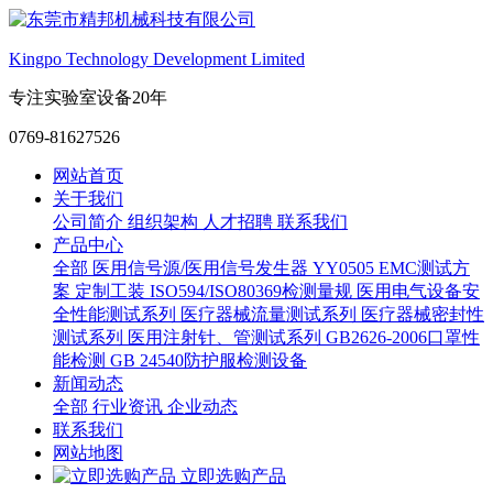
Kingpo Technology Development Limited
专注实验室设备20年
0769-81627526
网站首页
关于我们
公司简介
组织架构
人才招聘
联系我们
产品中心
全部
医用信号源/医用信号发生器
YY0505 EMC测试方
案
定制工装
ISO594/ISO80369检测量规
医用电气设备安
全性能测试系列
医疗器械流量测试系列
医疗器械密封性
测试系列
医用注射针、管测试系列
GB2626-2006口罩性
能检测
GB 24540防护服检测设备
新闻动态
全部
行业资讯
企业动态
联系我们
网站地图
立即选购产品