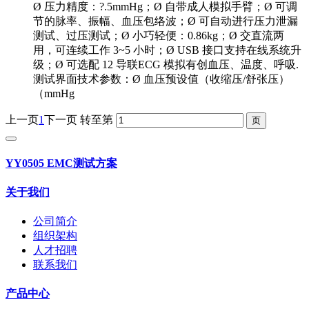
Ø 压力精度：?.5mmHg；Ø 自带成人模拟手臂；Ø 可调
节的脉率、振幅、血压包络波；Ø 可自动进行压力泄漏
测试、过压测试；Ø 小巧轻便：0.86kg；Ø 交直流两
用，可连续工作 3~5 小时；Ø USB 接口支持在线系统升
级；Ø 可选配 12 导联ECG 模拟有创血压、温度、呼吸.
测试界面技术参数：Ø 血压预设值（收缩压/舒张压）
（mmHg
上一页
1
下一页
转至第
YY0505 EMC测试方案
关于我们
公司简介
组织架构
人才招聘
联系我们
产品中心