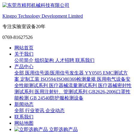
Kingpo Technology Development Limited
专注实验室设备20年
0769-81627526
网站首页
关于我们
公司简介
组织架构
人才招聘
联系我们
产品中心
全部
医用信号源/医用信号发生器
YY0505 EMC测试方
案
定制工装
ISO594/ISO80369检测量规
医用电气设备安
全性能测试系列
医疗器械流量测试系列
医疗器械密封性
测试系列
医用注射针、管测试系列
GB2626-2006口罩性
能检测
GB 24540防护服检测设备
新闻动态
全部
行业资讯
企业动态
联系我们
网站地图
立即选购产品