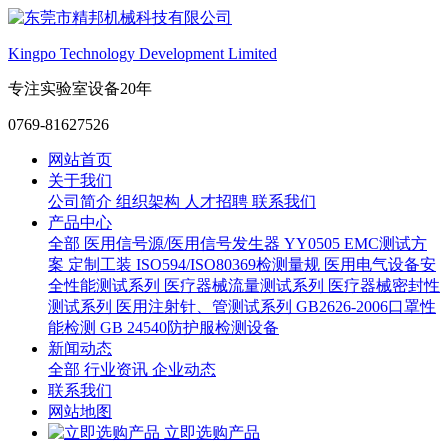
Kingpo Technology Development Limited
专注实验室设备20年
0769-81627526
网站首页
关于我们
公司简介
组织架构
人才招聘
联系我们
产品中心
全部
医用信号源/医用信号发生器
YY0505 EMC测试方
案
定制工装
ISO594/ISO80369检测量规
医用电气设备安
全性能测试系列
医疗器械流量测试系列
医疗器械密封性
测试系列
医用注射针、管测试系列
GB2626-2006口罩性
能检测
GB 24540防护服检测设备
新闻动态
全部
行业资讯
企业动态
联系我们
网站地图
立即选购产品