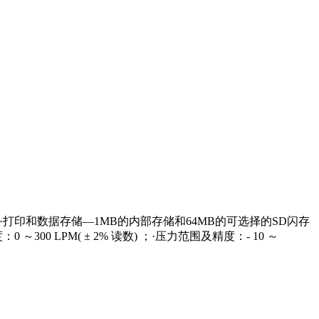
打印和数据存储—1MB的内部存储和64MB的可选择的SD闪存
 LPM( ± 2% 读数) ；·压力范围及精度：- 10 ～