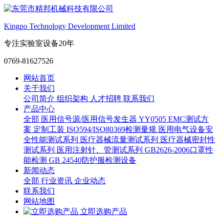
Kingpo Technology Development Limited
专注实验室设备20年
0769-81627526
网站首页
关于我们
公司简介
组织架构
人才招聘
联系我们
产品中心
全部
医用信号源/医用信号发生器
YY0505 EMC测试方
案
定制工装
ISO594/ISO80369检测量规
医用电气设备安
全性能测试系列
医疗器械流量测试系列
医疗器械密封性
测试系列
医用注射针、管测试系列
GB2626-2006口罩性
能检测
GB 24540防护服检测设备
新闻动态
全部
行业资讯
企业动态
联系我们
网站地图
立即选购产品