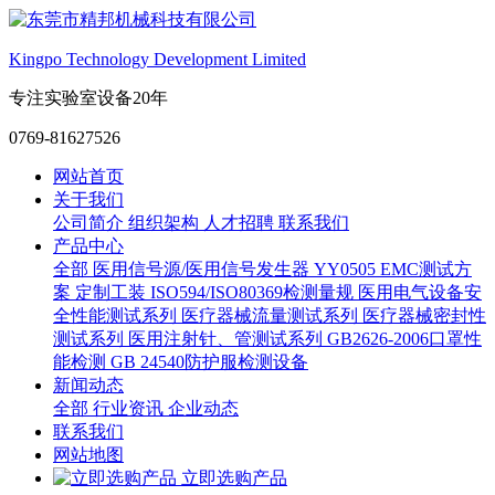
Kingpo Technology Development Limited
专注实验室设备20年
0769-81627526
网站首页
关于我们
公司简介
组织架构
人才招聘
联系我们
产品中心
全部
医用信号源/医用信号发生器
YY0505 EMC测试方
案
定制工装
ISO594/ISO80369检测量规
医用电气设备安
全性能测试系列
医疗器械流量测试系列
医疗器械密封性
测试系列
医用注射针、管测试系列
GB2626-2006口罩性
能检测
GB 24540防护服检测设备
新闻动态
全部
行业资讯
企业动态
联系我们
网站地图
立即选购产品