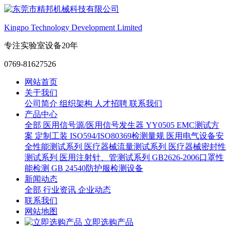
Kingpo Technology Development Limited
专注实验室设备20年
0769-81627526
网站首页
关于我们
公司简介
组织架构
人才招聘
联系我们
产品中心
全部
医用信号源/医用信号发生器
YY0505 EMC测试方
案
定制工装
ISO594/ISO80369检测量规
医用电气设备安
全性能测试系列
医疗器械流量测试系列
医疗器械密封性
测试系列
医用注射针、管测试系列
GB2626-2006口罩性
能检测
GB 24540防护服检测设备
新闻动态
全部
行业资讯
企业动态
联系我们
网站地图
立即选购产品