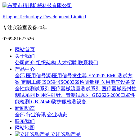
Kingpo Technology Development Limited
专注实验室设备20年
0769-81627526
网站首页
关于我们
公司简介
组织架构
人才招聘
联系我们
产品中心
全部
医用信号源/医用信号发生器
YY0505 EMC测试方
案
定制工装
ISO594/ISO80369检测量规
医用电气设备安
全性能测试系列
医疗器械流量测试系列
医疗器械密封性
测试系列
医用注射针、管测试系列
GB2626-2006口罩性
能检测
GB 24540防护服检测设备
新闻动态
全部
行业资讯
企业动态
联系我们
网站地图
立即选购产品