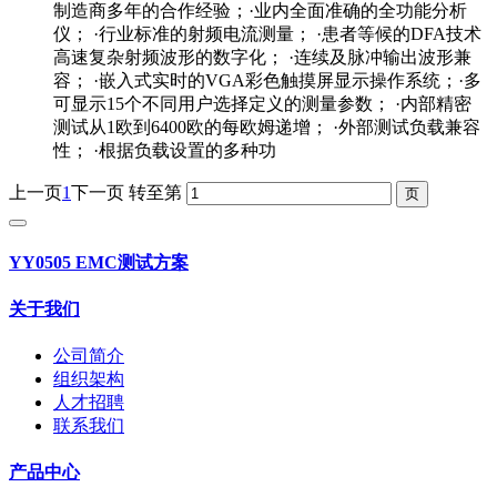
制造商多年的合作经验；·业内全面准确的全功能分析
仪； ·行业标准的射频电流测量； ·患者等候的DFA技术
高速复杂射频波形的数字化； ·连续及脉冲输出波形兼
容； ·嵌入式实时的VGA彩色触摸屏显示操作系统；·多
可显示15个不同用户选择定义的测量参数； ·内部精密
测试从1欧到6400欧的每欧姆递增； ·外部测试负载兼容
性； ·根据负载设置的多种功
上一页
1
下一页
转至第
YY0505 EMC测试方案
关于我们
公司简介
组织架构
人才招聘
联系我们
产品中心