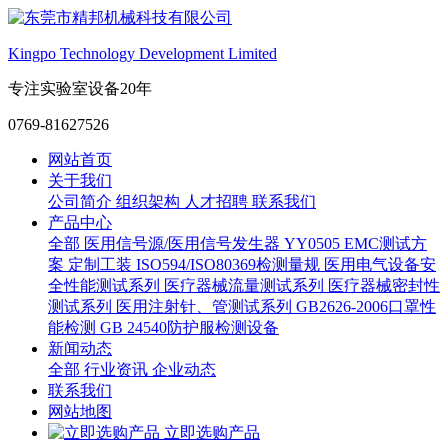
Kingpo Technology Development Limited
专注实验室设备20年
0769-81627526
网站首页
关于我们
公司简介
组织架构
人才招聘
联系我们
产品中心
全部
医用信号源/医用信号发生器
YY0505 EMC测试方
案
定制工装
ISO594/ISO80369检测量规
医用电气设备安
全性能测试系列
医疗器械流量测试系列
医疗器械密封性
测试系列
医用注射针、管测试系列
GB2626-2006口罩性
能检测
GB 24540防护服检测设备
新闻动态
全部
行业资讯
企业动态
联系我们
网站地图
立即选购产品