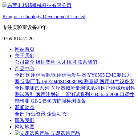
Kingpo Technology Development Limited
专注实验室设备20年
0769-81627526
网站首页
关于我们
公司简介
组织架构
人才招聘
联系我们
产品中心
全部
医用信号源/医用信号发生器
YY0505 EMC测试方
案
定制工装
ISO594/ISO80369检测量规
医用电气设备安
全性能测试系列
医疗器械流量测试系列
医疗器械密封性
测试系列
医用注射针、管测试系列
GB2626-2006口罩性
能检测
GB 24540防护服检测设备
新闻动态
全部
行业资讯
企业动态
联系我们
网站地图
立即选购产品