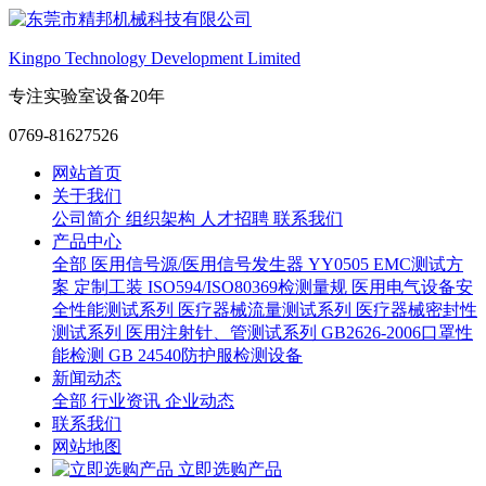
Kingpo Technology Development Limited
专注实验室设备20年
0769-81627526
网站首页
关于我们
公司简介
组织架构
人才招聘
联系我们
产品中心
全部
医用信号源/医用信号发生器
YY0505 EMC测试方
案
定制工装
ISO594/ISO80369检测量规
医用电气设备安
全性能测试系列
医疗器械流量测试系列
医疗器械密封性
测试系列
医用注射针、管测试系列
GB2626-2006口罩性
能检测
GB 24540防护服检测设备
新闻动态
全部
行业资讯
企业动态
联系我们
网站地图
立即选购产品