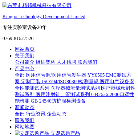
Kingpo Technology Development Limited
专注实验室设备20年
0769-81627526
网站首页
关于我们
公司简介
组织架构
人才招聘
联系我们
产品中心
全部
医用信号源/医用信号发生器
YY0505 EMC测试方
案
定制工装
ISO594/ISO80369检测量规
医用电气设备安
全性能测试系列
医疗器械流量测试系列
医疗器械密封性
测试系列
医用注射针、管测试系列
GB2626-2006口罩性
能检测
GB 24540防护服检测设备
新闻动态
全部
行业资讯
企业动态
联系我们
网站地图
立即选购产品