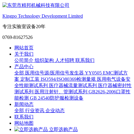
Kingpo Technology Development Limited
专注实验室设备20年
0769-81627526
网站首页
关于我们
公司简介
组织架构
人才招聘
联系我们
产品中心
全部
医用信号源/医用信号发生器
YY0505 EMC测试方
案
定制工装
ISO594/ISO80369检测量规
医用电气设备安
全性能测试系列
医疗器械流量测试系列
医疗器械密封性
测试系列
医用注射针、管测试系列
GB2626-2006口罩性
能检测
GB 24540防护服检测设备
新闻动态
全部
行业资讯
企业动态
联系我们
网站地图
立即选购产品