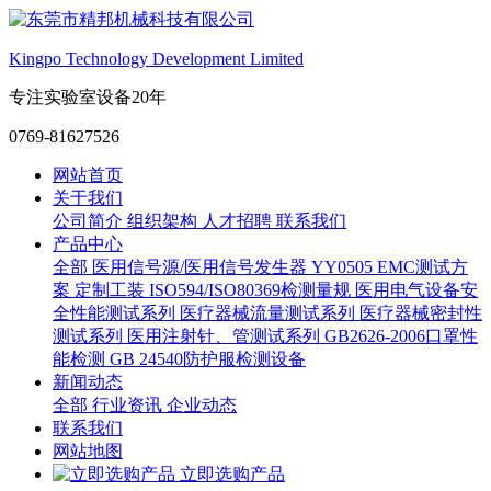
Kingpo Technology Development Limited
专注实验室设备20年
0769-81627526
网站首页
关于我们
公司简介
组织架构
人才招聘
联系我们
产品中心
全部
医用信号源/医用信号发生器
YY0505 EMC测试方
案
定制工装
ISO594/ISO80369检测量规
医用电气设备安
全性能测试系列
医疗器械流量测试系列
医疗器械密封性
测试系列
医用注射针、管测试系列
GB2626-2006口罩性
能检测
GB 24540防护服检测设备
新闻动态
全部
行业资讯
企业动态
联系我们
网站地图
立即选购产品