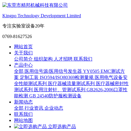
Kingpo Technology Development Limited
专注实验室设备20年
0769-81627526
网站首页
关于我们
公司简介
组织架构
人才招聘
联系我们
产品中心
全部
医用信号源/医用信号发生器
YY0505 EMC测试方
案
定制工装
ISO594/ISO80369检测量规
医用电气设备安
全性能测试系列
医疗器械流量测试系列
医疗器械密封性
测试系列
医用注射针、管测试系列
GB2626-2006口罩性
能检测
GB 24540防护服检测设备
新闻动态
全部
行业资讯
企业动态
联系我们
网站地图
立即选购产品