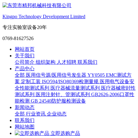
Kingpo Technology Development Limited
专注实验室设备20年
0769-81627526
网站首页
关于我们
公司简介
组织架构
人才招聘
联系我们
产品中心
全部
医用信号源/医用信号发生器
YY0505 EMC测试方
案
定制工装
ISO594/ISO80369检测量规
医用电气设备安
全性能测试系列
医疗器械流量测试系列
医疗器械密封性
测试系列
医用注射针、管测试系列
GB2626-2006口罩性
能检测
GB 24540防护服检测设备
新闻动态
全部
行业资讯
企业动态
联系我们
网站地图
立即选购产品