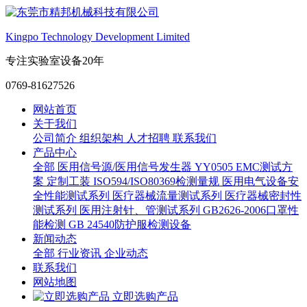
Kingpo Technology Development Limited
专注实验室设备20年
0769-81627526
网站首页
关于我们
公司简介
组织架构
人才招聘
联系我们
产品中心
全部
医用信号源/医用信号发生器
YY0505 EMC测试方
案
定制工装
ISO594/ISO80369检测量规
医用电气设备安
全性能测试系列
医疗器械流量测试系列
医疗器械密封性
测试系列
医用注射针、管测试系列
GB2626-2006口罩性
能检测
GB 24540防护服检测设备
新闻动态
全部
行业资讯
企业动态
联系我们
网站地图
立即选购产品