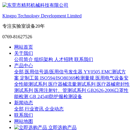
Kingpo Technology Development Limited
专注实验室设备20年
0769-81627526
网站首页
关于我们
公司简介
组织架构
人才招聘
联系我们
产品中心
全部
医用信号源/医用信号发生器
YY0505 EMC测试方
案
定制工装
ISO594/ISO80369检测量规
医用电气设备安
全性能测试系列
医疗器械流量测试系列
医疗器械密封性
测试系列
医用注射针、管测试系列
GB2626-2006口罩性
能检测
GB 24540防护服检测设备
新闻动态
全部
行业资讯
企业动态
联系我们
网站地图
立即选购产品