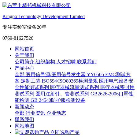
Kingpo Technology Development Limited
专注实验室设备20年
0769-81627526
网站首页
关于我们
公司简介
组织架构
人才招聘
联系我们
产品中心
全部
医用信号源/医用信号发生器
YY0505 EMC测试方
案
定制工装
ISO594/ISO80369检测量规
医用电气设备安
全性能测试系列
医疗器械流量测试系列
医疗器械密封性
测试系列
医用注射针、管测试系列
GB2626-2006口罩性
能检测
GB 24540防护服检测设备
新闻动态
全部
行业资讯
企业动态
联系我们
网站地图
立即选购产品