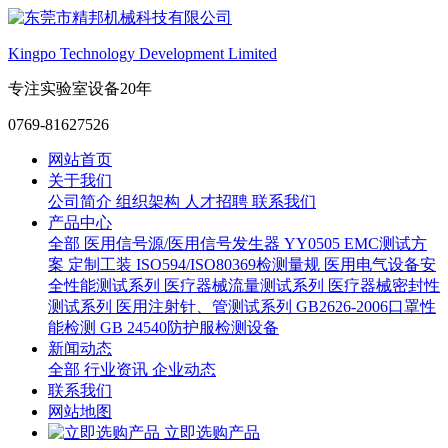
Kingpo Technology Development Limited
专注实验室设备20年
0769-81627526
网站首页
关于我们
公司简介
组织架构
人才招聘
联系我们
产品中心
全部
医用信号源/医用信号发生器
YY0505 EMC测试方
案
定制工装
ISO594/ISO80369检测量规
医用电气设备安
全性能测试系列
医疗器械流量测试系列
医疗器械密封性
测试系列
医用注射针、管测试系列
GB2626-2006口罩性
能检测
GB 24540防护服检测设备
新闻动态
全部
行业资讯
企业动态
联系我们
网站地图
立即选购产品