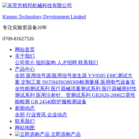
Kingpo Technology Development Limited
专注实验室设备20年
0769-81627526
网站首页
关于我们
公司简介
组织架构
人才招聘
联系我们
产品中心
全部
医用信号源/医用信号发生器
YY0505 EMC测试方
案
定制工装
ISO594/ISO80369检测量规
医用电气设备安
全性能测试系列
医疗器械流量测试系列
医疗器械密封性
测试系列
医用注射针、管测试系列
GB2626-2006口罩性
能检测
GB 24540防护服检测设备
新闻动态
全部
行业资讯
企业动态
联系我们
网站地图
立即选购产品