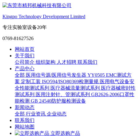
Kingpo Technology Development Limited
专注实验室设备20年
0769-81627526
网站首页
关于我们
公司简介
组织架构
人才招聘
联系我们
产品中心
全部
医用信号源/医用信号发生器
YY0505 EMC测试方
案
定制工装
ISO594/ISO80369检测量规
医用电气设备安
全性能测试系列
医疗器械流量测试系列
医疗器械密封性
测试系列
医用注射针、管测试系列
GB2626-2006口罩性
能检测
GB 24540防护服检测设备
新闻动态
全部
行业资讯
企业动态
联系我们
网站地图
立即选购产品